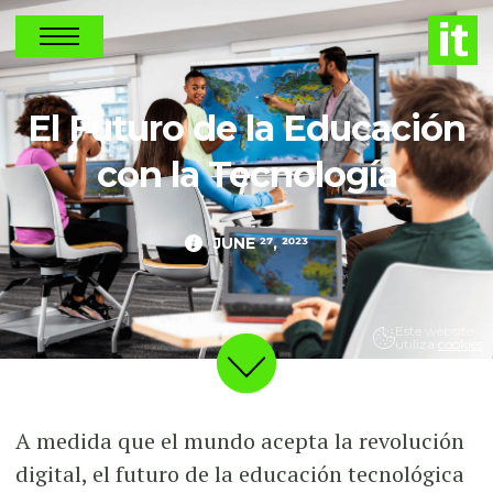
NEWS
El Futuro de la Educación
con la Tecnología
JUNE 27, 2023
Este website
utiliza
cookies
A medida que el mundo acepta la revolución
digital, el futuro de la educación tecnológica