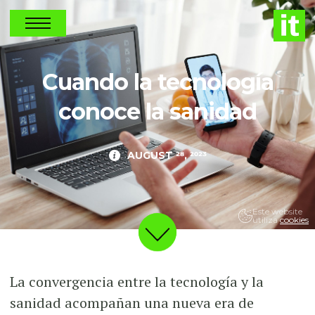
NEWS
Cuando la tecnología
conoce la sanidad
AUGUST 28, 2023
Este website
utiliza
cookies
La convergencia entre la tecnología y la
sanidad acompañan una nueva era de