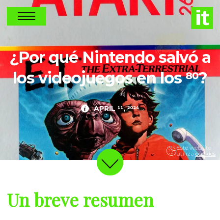
NEWS
¿Por qué Nintendo salvó a
los videojuegos en los 80?
APRIL 11, 2024
Este website
utiliza
cookies
Un breve resumen